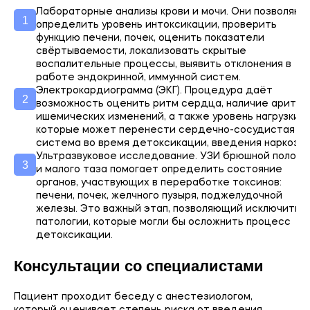
Лабораторные анализы крови и мочи. Они позволяют
определить уровень интоксикации, проверить
функцию печени, почек, оценить показатели
свёртываемости, локализовать скрытые
воспалительные процессы, выявить отклонения в
работе эндокринной, иммунной систем.
Электрокардиограмма (ЭКГ). Процедура даёт
возможность оценить ритм сердца, наличие аритми
ишемических изменений, а также уровень нагрузки,
которые может перенести сердечно-сосудистая
система во время детоксикации, введения наркоза.
Ультразвуковое исследование. УЗИ брюшной полост
и малого таза помогает определить состояние
органов, участвующих в переработке токсинов:
печени, почек, желчного пузыря, поджелудочной
железы. Это важный этап, позволяющий исключить
патологии, которые могли бы осложнить процесс
детоксикации.
Консультации со специалистами
Пациент проходит беседу с анестезиологом,