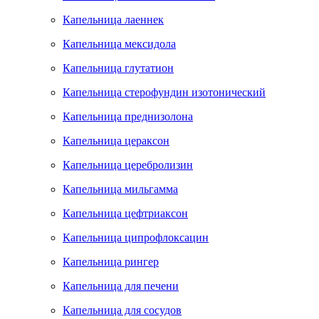
Капельница лаеннек
Капельница мексидола
Капельница глутатион
Капельница стерофундин изотонический
Капельница преднизолона
Капельница цераксон
Капельница церебролизин
Капельница мильгамма
Капельница цефтриаксон
Капельница ципрофлоксацин
Капельница рингер
Капельница для печени
Капельница для сосудов