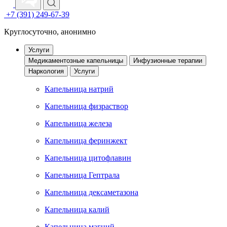
+7 (391) 249-67-39
Круглосуточно, анонимно
Услуги
Медикаментозные капельницы
Инфузионные терапии
Наркология
Услуги
Капельница натрий
Капельница физраствор
Капельница железа
Капельница феринжект
Капельница цитофлавин
Капельница Гептрала
Капельница дексаметазона
Капельница калий
Капельница магний