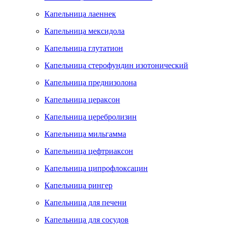
Капельница лаеннек
Капельница мексидола
Капельница глутатион
Капельница стерофундин изотонический
Капельница преднизолона
Капельница цераксон
Капельница церебролизин
Капельница мильгамма
Капельница цефтриаксон
Капельница ципрофлоксацин
Капельница рингер
Капельница для печени
Капельница для сосудов