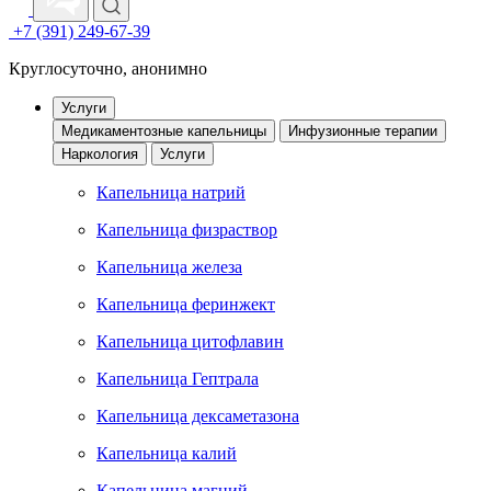
+7 (391) 249-67-39
Круглосуточно, анонимно
Услуги
Медикаментозные капельницы
Инфузионные терапии
Наркология
Услуги
Капельница натрий
Капельница физраствор
Капельница железа
Капельница феринжект
Капельница цитофлавин
Капельница Гептрала
Капельница дексаметазона
Капельница калий
Капельница магний