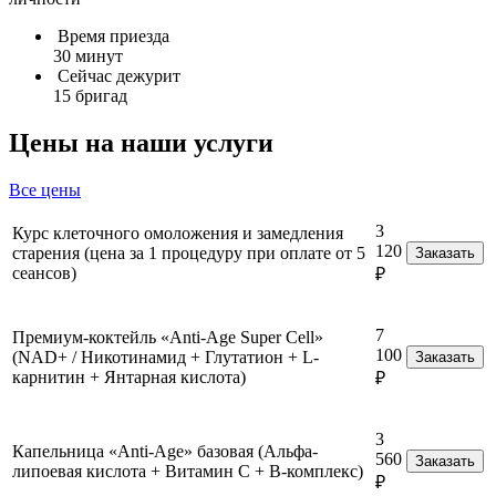
Время приезда
30 минут
Сейчас дежурит
15 бригад
Цены на наши услуги
Все цены
3
Курс клеточного омоложения и замедления
120
старения (цена за 1 процедуру при оплате от 5
Заказать
сеансов)
₽
7
Премиум-коктейль «Anti-Age Super Cell»
100
(NAD+ / Никотинамид + Глутатион + L-
Заказать
карнитин + Янтарная кислота)
₽
3
Капельница «Anti-Age» базовая (Альфа-
560
Заказать
липоевая кислота + Витамин C + B-комплекс)
₽